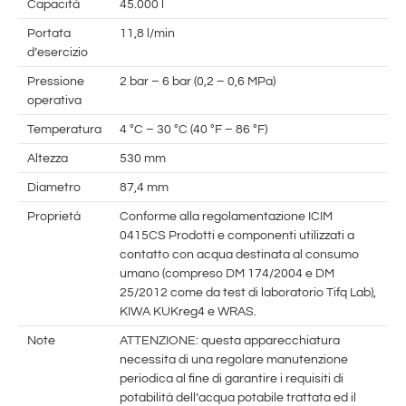
Capacità
45.000 l
Portata
11,8 l/min
d’esercizio
Pressione
2 bar – 6 bar (0,2 – 0,6 MPa)
operativa
Temperatura
4 °C – 30 °C (40 °F – 86 °F)
Altezza
530 mm
Diametro
87,4 mm
Proprietà
Conforme alla regolamentazione ICIM
0415CS Prodotti e componenti utilizzati a
contatto con acqua destinata al consumo
umano (compreso DM 174/2004 e DM
25/2012 come da test di laboratorio Tifq Lab),
KIWA KUKreg4 e WRAS.
Note
ATTENZIONE: questa apparecchiatura
necessita di una regolare manutenzione
periodica al fine di garantire i requisiti di
potabilità dell’acqua potabile trattata ed il