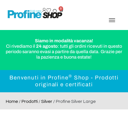
0
Siamo in modalità vacanza!
Ci rivediamo il
24 agosto
: tutti gli ordini ricevuti in questo
periodo saranno evasi a partire da quella data. Grazie per
la pazienza e buona estate!
®
Benvenuti in Profine
Shop - Prodotti
originali e certificati
Home
/
Prodotti
/
Silver
/ Profine Silver Large