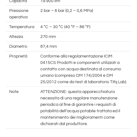
Capacità
19.900 litri
Pressione
2 bar – 6 bar (0,2 – 0,6 MPa)
operativa
Temperatura
4 °C – 30 °C (40 °F – 86 °F)
Altezza
270 mm
Diametro
87,4 mm
Proprietà
Conforme alla regolamentazione ICIM
0415CS Prodotti e componenti utilizzati a
contatto con acqua destinata al consumo
umano (compreso DM 174/2004 e DM
25/2012 come da test di laboratorio Tifq Lab).
Note
ATTENZIONE: questa apparecchiatura
necessita di una regolare manutenzione
periodica al fine di garantire i requisiti di
potabilità dell’acqua potabile trattata ed il
mantenimento dei miglioramenti come
dichiarati dal produttore.