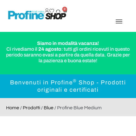
0
Siamo in modalità vacanza!
Ci rivediamo il
24 agosto
: tutti gli ordini ricevuti in questo
periodo saranno evasi a partire da quella data. Grazie per
la pazienza e buona estate!
®
Benvenuti in Profine
Shop - Prodotti
originali e certificati
Home
/
Prodotti
/
Blue
/ Profine Blue Medium