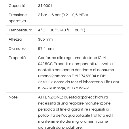
Capacità
31.000 l
Pressione
2 bar – 6 bar (0,2 – 0,6 MPa)
operativa
Temperatura
4 °C – 30 °C (40 °F – 86 °F)
Altezza
385 mm
Diametro
87,4 mm
Proprietà
Conforme alla regolamentazione ICIM
0415CS Prodotti e componenti utilizzati a
contatto con acqua destinata al consumo
umano (compreso DM 174/2004 e DM
25/2012 come da test di laboratorio Tifq Lab),
KIWA KUKreg4, ACS e WRAS.
Note
ATTENZIONE: questa apparecchiatura
necessita di una regolare manutenzione
periodica al fine di garantire i requisiti di
potabilità dell’acqua potabile trattata ed il
mantenimento dei miglioramenti come
dichiarati dal produttore.