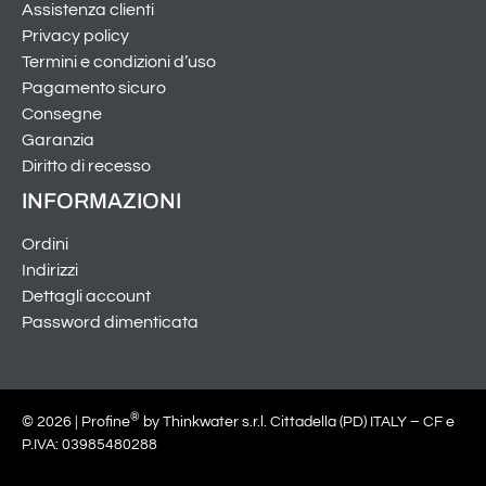
Assistenza clienti
Privacy policy
Termini e condizioni d’uso
Pagamento sicuro
Consegne
Garanzia
Diritto di recesso
INFORMAZIONI
Ordini
Indirizzi
Dettagli account
Password dimenticata
®
© 2026 | Profine
by Thinkwater s.r.l. Cittadella (PD) ITALY – CF e
P.IVA: 03985480288