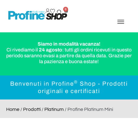
0
Siamo in modalità vacanza!
Ci rivediamo il
24 agosto
: tutti gli ordini ricevuti in questo
periodo saranno evasi a partire da quella data. Grazie per
la pazienza e buona estate!
®
Benvenuti in Profine
Shop - Prodotti
originali e certificati
Home
/
Prodotti
/
Platinum
/ Profine Platinum Mini