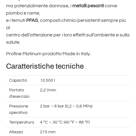
ma potenzialmente dannose, i
metalli pesanti
come
piombo e rame,
e i temuti
PFAS
, composti chimici persistenti sempre più
al
centro dell’attenzione per i loro effetti sull’ambiente e sulla
salute.
Profine Platinum prodotto Made in Italy
.
Caratteristiche tecniche
Capacità
10.500 l
Portata
2,2 l/min
d’esercizio
Pressione
2 bar – 6 bar (0,2 – 0,6 MPa)
operativa
Temperatura
4 °C – 30 °C (40 °F – 86 °F)
Altezza
215 mm