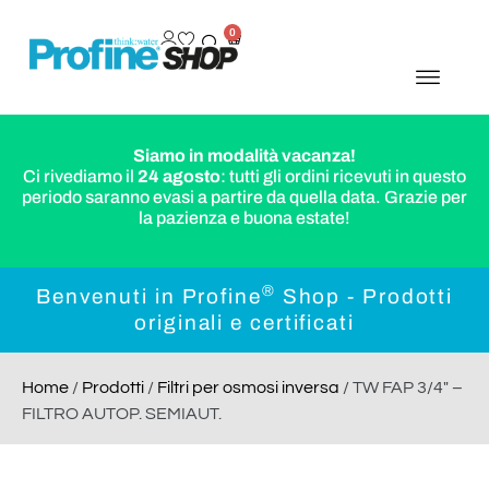
0
Siamo in modalità vacanza!
Ci rivediamo il
24 agosto
: tutti gli ordini ricevuti in questo
periodo saranno evasi a partire da quella data. Grazie per
la pazienza e buona estate!
®
Benvenuti in Profine
Shop - Prodotti
originali e certificati
Home
/
Prodotti
/
Filtri per osmosi inversa
/ TW FAP 3/4″ –
FILTRO AUTOP. SEMIAUT.