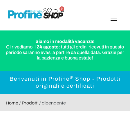
0
Siamo in modalità vacanza!
Ci rivediamo il
24 agosto
: tutti gli ordini ricevuti in questo
periodo saranno evasi a partire da quella data. Grazie per
la pazienza e buona estate!
®
Benvenuti in Profine
Shop - Prodotti
originali e certificati
Home
/
Prodotti
/ dipendente