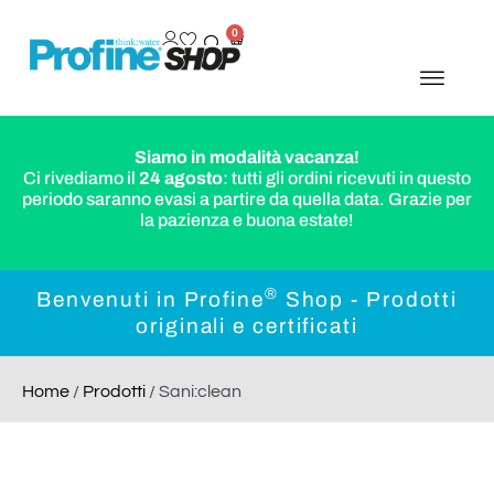
0
Siamo in modalità vacanza!
Ci rivediamo il
24 agosto
: tutti gli ordini ricevuti in questo
periodo saranno evasi a partire da quella data. Grazie per
la pazienza e buona estate!
®
Benvenuti in Profine
Shop - Prodotti
originali e certificati
Home
/
Prodotti
/ Sani:clean