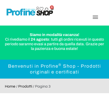
0
Siamo in modalità vacanza!
Ci rivediamo il
24 agosto
: tutti gli ordini ricevuti in questo
periodo saranno evasi a partire da quella data. Grazie per
la pazienza e buona estate!
®
Benvenuti in Profine
Shop - Prodotti
originali e certificati
Home
/
Prodotti
/ Pagina 3