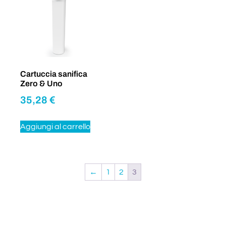
Cartuccia sanifica
Zero & Uno
35,28
€
Aggiungi al carrello
←
1
2
3