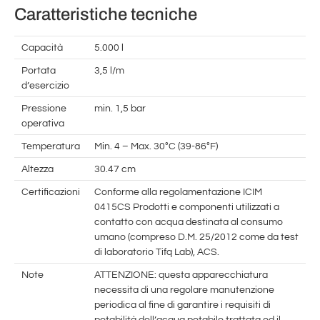
Caratteristiche tecniche
Capacità
5.000 l
Portata
3,5 l/m
d’esercizio
Pressione
min. 1,5 bar
operativa
Temperatura
Min. 4 – Max. 30°C (39-86°F)
Altezza
30.47 cm
Certificazioni
Conforme alla regolamentazione ICIM
0415CS Prodotti e componenti utilizzati a
contatto con acqua destinata al consumo
umano (compreso D.M. 25/2012 come da test
di laboratorio Tifq Lab), ACS.
Note
ATTENZIONE: questa apparecchiatura
necessita di una regolare manutenzione
periodica al fine di garantire i requisiti di
potabilità dell’acqua potabile trattata ed il