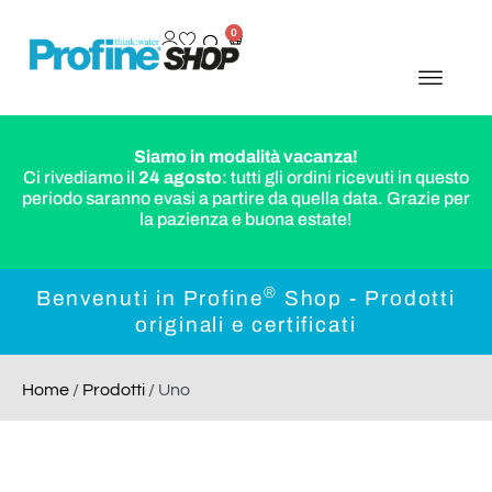
0
Siamo in modalità vacanza!
Ci rivediamo il
24 agosto
: tutti gli ordini ricevuti in questo
periodo saranno evasi a partire da quella data. Grazie per
la pazienza e buona estate!
®
Benvenuti in Profine
Shop - Prodotti
originali e certificati
Home
/
Prodotti
/ Uno