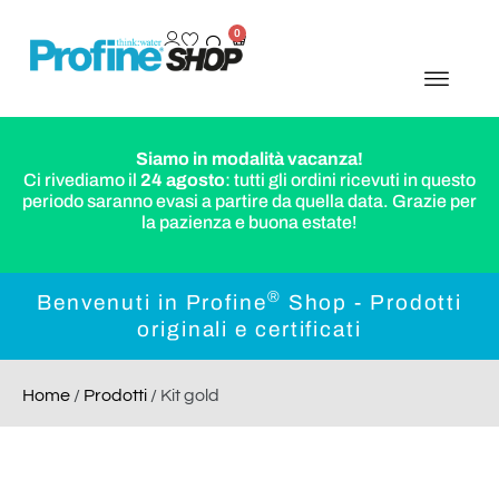
0
Siamo in modalità vacanza!
Ci rivediamo il
24 agosto
: tutti gli ordini ricevuti in questo
periodo saranno evasi a partire da quella data. Grazie per
la pazienza e buona estate!
®
Benvenuti in Profine
Shop - Prodotti
originali e certificati
Home
/
Prodotti
/ Kit gold